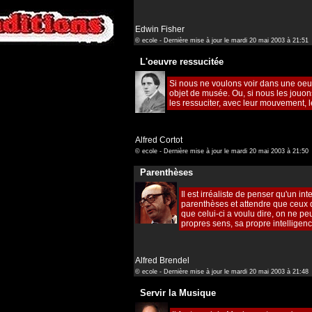
Edwin Fisher
© ecole - Dernière mise à jour le mardi 20 mai 2003 à 21:51
L'oeuvre ressucitée
Si nous ne voulons voir dans une oeuv
objet de musée. Ou, si nous les jouo
les ressuciter, avec leur mouvement, l
Alfred Cortot
© ecole - Dernière mise à jour le mardi 20 mai 2003 à 21:50
Parenthèses
Il est irréaliste de penser qu'un in
parenthèses et attendre que ceux d
que celui-ci a voulu dire, on ne p
propres sens, sa propre intelligence
Alfred Brendel
© ecole - Dernière mise à jour le mardi 20 mai 2003 à 21:48
Servir la Musique