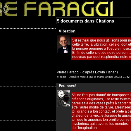
5 documents dans Citations
Vibration
S'il est vrai que nous utilisons pour n
cette terre, la vibration, celle-ci doit
la pensée première à l'oeuvre musica
Enfin de celle-ci et de notre personn
nouveau par quoi resplendira notre 
Pierre Faraggi ( d'après Edwin Fisher )
© ecole - Dernière mise à jour le mardi 20 mai 2003 à 21:52
Feu sacré
S'il ne t'est pas donné de transposer
créations originales, il te reste toute
pareilles à des vases prêts à capter
être l'autre moitié de ta vie. Etreins-le
toi, grandis à ton contact, et prete à 
chaleur de ta vie... et lorsque tu aura
toi, que tu appuiras ton oreille contre 
mystérieux qui traverse les mondes,- ce
de l'imagination.