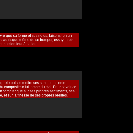
re que sa forme et ses notes, faisons- en un
ns, au risque même de se tromper, essayons de
eur action leur émotion.
terprète puisse mettre ses sentiments entre
u compositeur lui tombe du ciel. Pour savoir ce
eut compter que sur ses propres sentiments, ses
, et sur la finesse de ses propres oreilles.