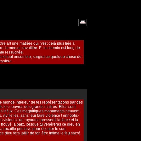
otre art une matière qui n'est déjà plus liée à
 être formée et travaillée. Et le chemin est long de
le ressucitée.
alité tout ensemble, surgira ce quelque chose de
mystère.
 le monde intérieur de tes représentations par des
fois les oeuvres des grands maîtres. Elles sont
 tes influx. Ces magnifiques monuments peuvent
s, vivifie les, sans leur faire violence ! ennoblis-
ces visions d'un royaume pressenti la force et la
s trouvé la paix, lorsque tu vénéreras ce dieu en
la rocaille primitive pour écouter le son
 dieu fera jaillir de ton être intime le feu sacré