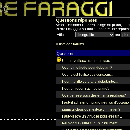
Questions réponses
Avant d'entamer l'apprentissage du piano, le m
Pierre Faraggi a souhaité apporter une réponse
Afficher
par
liste des forums
Question
Un merveilleux moment musical
Quelle méthode pour débutant?
Quelle est l'utilité des concours...
Pour ma fille de 7 ans, débutante,...
Peut-on jouer Bach au piano?
Que pensez-vous des enfants prodiges?
Faut-til acheter un piano neuf ou d'occasio
pianiste classique, est-ce un métier ?
Faut-t-il être un virtuose pour être un...
Peut-on travailler sur un instrument...