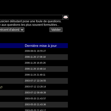
usicien débutant pose une foule de questions.
 aux questions les plus souvent formulées...
Dernière mise à jour
2009-08-01 16:55:27
2006-11-26 17:06:18
2006-11-26 16:45:26
2006-11-26 10:48:14
2006-11-24 21:49:11
2003-07-17 22:34:55
2003-07-12 13:28:14
n?
2003-07-12 09:49:39
2003-05-20 21:43:57
2003-05-20 21:43:36
2003-05-20 21:43:17